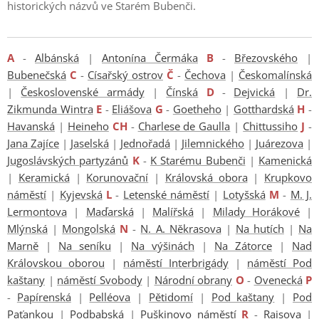
historických názvů ve Starém Bubenči.
A
-
Albánská
|
Antonína Čermáka
B
-
Březovského
|
Bubenečská
C
-
Císařský ostrov
Č
-
Čechova
|
Českomalínská
|
Československé armády
|
Čínská
D
-
Dejvická
|
Dr.
Zikmunda Wintra
E
-
Eliášova
G
-
Goetheho
|
Gotthardská
H
-
Havanská
|
Heineho
CH
-
Charlese de Gaulla
|
Chittussiho
J
-
Jana Zajíce
|
Jaselská
|
Jednořadá
|
Jilemnického
|
Juárezova
|
Jugoslávských partyzánů
K
-
K Starému Bubenči
|
Kamenická
|
Keramická
|
Korunovační
|
Královská obora
|
Krupkovo
náměstí
|
Kyjevská
L
-
Letenské náměstí
|
Lotyšská
M
-
M. J.
Lermontova
|
Maďarská
|
Malířská
|
Milady Horákové
|
Mlýnská
|
Mongolská
N
-
N. A. Někrasova
|
Na hutích
|
Na
Marně
|
Na seníku
|
Na výšinách
|
Na Zátorce
|
Nad
Královskou oborou
|
náměstí Interbrigády
|
náměstí Pod
kaštany
|
náměstí Svobody
|
Národní obrany
O
-
Ovenecká
P
-
Papírenská
|
Pelléova
|
Pětidomí
|
Pod kaštany
|
Pod
Paťankou
|
Podbabská
|
Puškinovo náměstí
R
-
Raisova
|