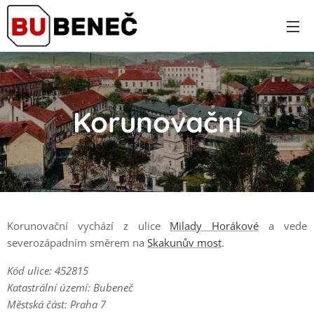
Korunovační
Korunovační vychází z ulice
Milady Horákové
a vede
severozápadním směrem na
Skakunův most
.
Kód ulice: 452815
Katastrální území: Bubeneč
Městská část: Praha 7