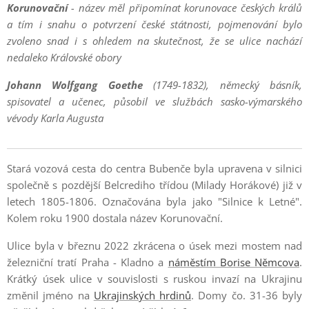
Korunovační
- název měl připomínat korunovace českých králů
a tím i snahu o potvrzení české státnosti, pojmenování bylo
zvoleno snad i s ohledem na skutečnost, že se ulice nachází
nedaleko Královské obory
Johann Wolfgang Goethe
(1749-1832), německý básník,
spisovatel a učenec, působil ve službách sasko-výmarského
vévody Karla Augusta
Stará vozová cesta do centra Bubenče byla upravena v silnici
společně s pozdější Belcrediho třídou (Milady Horákové) již v
letech 1805-1806. Označována byla jako "Silnice k Letné".
Kolem roku 1900 dostala název Korunovační.
Ulice byla v březnu 2022 zkrácena o úsek mezi mostem nad
železniční tratí Praha - Kladno a
náměstím Borise Němcova
.
Krátký úsek ulice v souvislosti s ruskou invazí na Ukrajinu
změnil jméno na
Ukrajinských hrdinů
. Domy čo. 31-36 byly