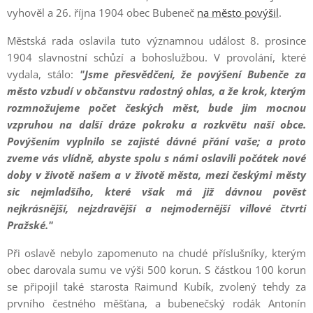
vyhověl a 26. října 1904 obec Bubeneč
na město povýšil
.
Městská rada oslavila tuto významnou událost 8. prosince
1904 slavnostní schůzí a bohoslužbou. V provolání, které
vydala, stálo:
"Jsme přesvědčeni, že povýšení Bubenče za
město vzbudí v občanstvu radostný ohlas, a že krok, kterým
rozmnožujeme počet českých měst, bude jim mocnou
vzpruhou na další dráze pokroku a rozkvětu naší obce.
Povýšením vyplnilo se zajisté dávné přání vaše; a proto
zveme vás vlídně, abyste spolu s námi oslavili počátek nové
doby v životě našem a v životě města, mezi českými městy
sic nejmladšího, které však má již dávnou pověst
nejkrásnější, nejzdravější a nejmodernější villové čtvrti
Pražské."
Při oslavě nebylo zapomenuto na chudé příslušníky, kterým
obec darovala sumu ve výši 500 korun. S částkou 100 korun
se připojil také starosta Raimund Kubík, zvolený tehdy za
prvního čestného měšťana, a bubenečský rodák Antonín