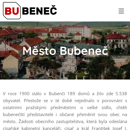
Město Bubeneč
V roce 1900 stálo v Bubenči 189 domů a žilo zde 5.538
obyvatel. Přestože se v té době nejednalo v porovnání s
ostatními pražskými předměstími o velké sídlo, chtěli
bubenečští představitelé i občané přeměnit svou obec na
město. Žádosti obecního zastupitelstva, která byla odeslána
císařské kabinetní kanceláři, císař a král František Josef I.