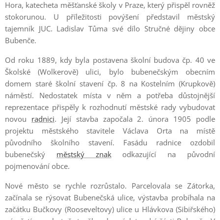
Hora, katecheta měšťanské školy v Praze, který přispěl rovněž
stokorunou. U příležitosti povýšení představil městský
tajemník JUC. Ladislav Tůma své dílo Stručné dějiny obce
Bubenče.
Od roku 1889, kdy byla postavena školní budova čp. 40 ve
Školské (Wolkerově) ulici, bylo bubenečským obecním
domem staré školní stavení čp. 8 na Kostelním (Krupkově)
náměstí. Nedostatek místa v něm a potřeba důstojnější
reprezentace přispěly k rozhodnutí městské rady vybudovat
novou
radnici
. Její stavba započala 2. února 1905 podle
projektu městského stavitele Václava Orta na místě
původního školního stavení. Fasádu radnice ozdobil
bubenečský
městský znak
odkazující na původní
pojmenování obce.
Nové město se rychle rozrůstalo. Parcelovala se Zátorka,
začínala se rýsovat Bubenečská ulice, výstavba probíhala na
začátku Bučkovy (Rooseveltovy) ulice u Hlávkova (Sibiřského)