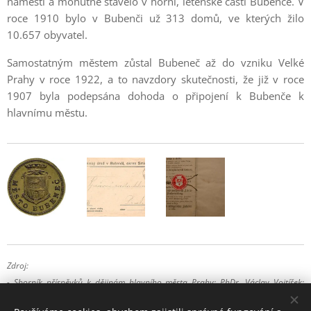
náměstí a mohutně stavělo v horní, letenské části Bubenče. V
roce 1910 bylo v Bubenči už 313 domů, ve kterých žilo
10.657 obyvatel.
Samostatným městem zůstal Bubeneč až do vzniku Velké
Prahy v roce 1922, a to navzdory skutečnosti, že již v roce
1907 byla podepsána dohoda o připojení k Bubenče k
hlavnímu městu.
Zdroj:
- Sborník příspěvků k dějinám hlavního města Prahy; PhDr. Václav Vojtíšek;
Hlavní město Praha; 1923