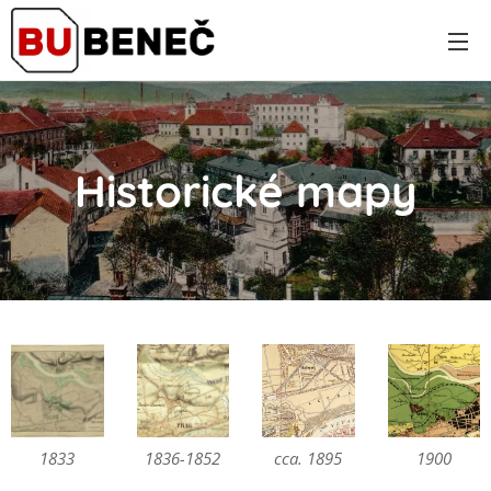
Historické mapy
1833
1836-1852
cca. 1895
1900