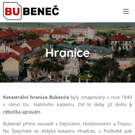
Hranice
Katastrální hranice Bubenče
byly zmapovány v roce 1840
v rámci tzv. stabilního katastru. Od té doby již došlo
k
několika úpravám
.
Bubeneč přímo sousedí s Dejvicemi, Holešovicemi a Trojou.
Na Špejchaře se dotýká katastru Hradčan, v Podbabě pak