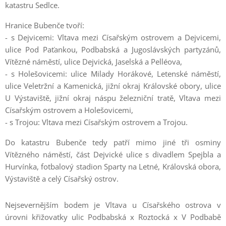
katastru Sedlce.
Hranice Bubenče tvoří:
- s Dejvicemi: Vltava mezi Císařským ostrovem a Dejvicemi,
ulice Pod Paťankou, Podbabská a Jugoslávských partyzánů,
Vítězné náměstí, ulice Dejvická, Jaselská a Pelléova,
- s Holešovicemi: ulice Milady Horákové, Letenské náměstí,
ulice Veletržní a Kamenická, jižní okraj Královské obory, ulice
U Výstaviště, jižní okraj náspu železniční tratě, Vltava mezi
Císařským ostrovem a Holešovicemi,
- s Trojou: Vltava mezi Císařským ostrovem a Trojou.
Do katastru Bubenče tedy patří mimo jiné tři osminy
Vítězného náměstí, část Dejvické ulice s divadlem Spejbla a
Hurvínka, fotbalový stadion Sparty na Letné, Královská obora,
Výstaviště a celý Císařský ostrov.
Nejsevernějším bodem je Vltava u Císařského ostrova v
úrovni křižovatky ulic Podbabská x Roztocká x V Podbabě