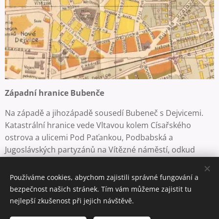
Západní hranice Bubenče
Na západě a jihozápadě sousedí Bubeneč s Dejvicemi.
Katastrální hranice vede Vltavou kolem Císařského
ostrova a ulicemi Pod Paťankou, Podbabská a
Jugoslávských partyzánů na Vítězné náměstí, odkud
pokračuje ulicemi Dejvická, Jaselská a Pelléova.
Více ...
Používáme cookies, abychom zajistili správné fungování a
bezpečnost našich stránek. Tím vám můžeme zajistit tu
nejlepší zkušenost při jejich návštěvě.
Bubeneč - historie a současnost pražské čtvrti