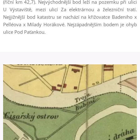
(říční km 42,7). Nejvýchodnější bod leží na pozemku při ulici
U Výstaviště, mezi ulicí Za elektrárnou a železniční tratí.
Nejjižnější bod katastru se nachází na křižovatce Badeniho x
Pelléova x Milady Horákové. Nejzápadnějším bodem je ohyb
ulice Pod Paťankou.