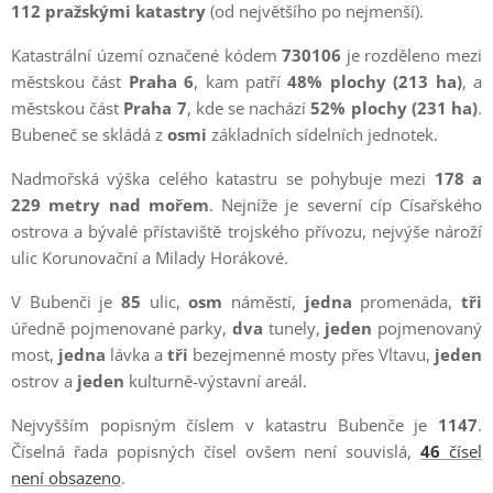
112
pražskými katastry
(od největšího po nejmenší).
Katastrální území označené kódem
730106
je rozděleno mezi
městskou část
Praha 6
, kam patří
48% plochy (213 ha)
, a
městskou část
Praha 7
, kde se nachází
52% plochy (231 ha)
.
Bubeneč se skládá z
osmi
základních sídelních jednotek.
Nadmořská výška celého katastru se pohybuje mezi
178 a
229 metry nad mořem
. Nejníže je severní cíp Císařského
ostrova a bývalé přístaviště trojského přívozu, nejvýše nároží
ulic Korunovační a Milady Horákové.
V Bubenči je
85
ulic,
osm
náměstí,
jedna
promenáda,
tři
úředně pojmenované parky,
dva
tunely,
jeden
pojmenovaný
most,
jedna
lávka a
tři
bezejmenné mosty přes Vltavu,
jeden
ostrov a
jeden
kulturně-výstavní areál.
Nejvyšším popisným číslem v katastru Bubenče je
1147
.
Číselná řada popisných čísel ovšem není souvislá,
46
čísel
není obsazeno
.