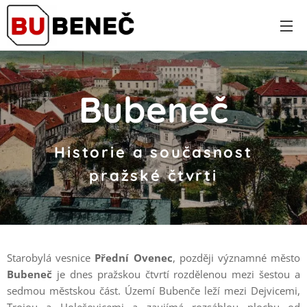
Bubeneč
Historie a současnost
pražské
čtvrti
Starobylá vesnice
Přední Ovenec
, později významné město
Bubeneč
je dnes pražskou čtvrtí rozdělenou mezi šestou a
sedmou městskou část. Území Bubenče leží mezi Dejvicemi,