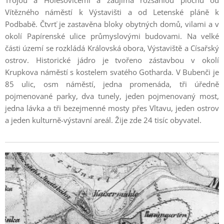
Trojou a Holešovicemi a zaujímá rozsáhlou plochu od
Vítězného náměstí k Výstavišti a od Letenské pláně k
Podbabě. Čtvrť je zastavěna bloky obytných domů, vilami a v
okolí Papírenské ulice průmyslovými budovami. Na velké
části území se rozkládá Královská obora, Výstaviště a Císařský
ostrov. Historické jádro je tvořeno zástavbou v okolí
Krupkova náměstí s kostelem svatého Gotharda. V Bubenči je
85 ulic, osm náměstí, jedna promenáda, tři úředně
pojmenované parky, dva tunely, jeden pojmenovaný most,
jedna lávka a tři bezejmenné mosty přes Vltavu, jeden ostrov
a jeden kulturně-výstavní areál. Žije zde 24 tisíc obyvatel.