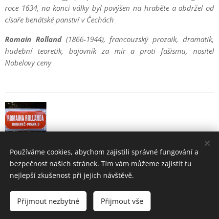
roce 1634, na konci války byl povýšen na hraběte a obdržel od
císaře benátské panství v Čechách
Romain Rolland
(1866-1944), francouzský prozaik, dramatik,
hudební teoretik, bojovník za mír a proti fašismu, nositel
Nobelovy ceny
Používáme cookies, abychom zajistili správné fungování a
bezpečnost našich stránek. Tím vám můžeme zajistit tu
nejlepší zkušenost při jejich návštěvě.
Bubeneč - historie a současnost pražské čtvrti
Přijmout nezbytné
Přijmout vše
2004 - 2026 •
www.bubenec.eu
Cookies