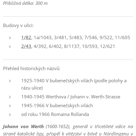
Přibližná délka: 300 m
Budovy v ulici:
1/82
, 1a/1043, 3/481, 5/483, 7/546, 9/522, 11/605
2/43
, 4/392, 6/402, 8/1137, 10/593, 12/621
Přehled historických názvů:
1925-1940 V bubenečských vilách (podle polohy a
rázu ulice)
1940-1945 Werthova / Johann v. Werth-Strasse
1945-1966 V bubenečských vilách
od roku 1966 Romaina Rollanda
Johann von Werth
(1600-1652), generál v třicetileté válce na
straně katolické ligy, přispěl k vítězství v bitvě u Nördlingenu v