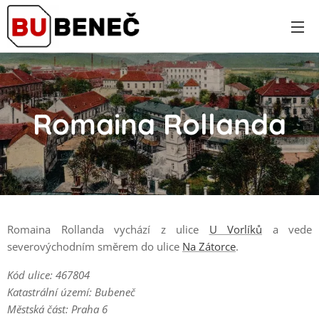
Romaina Rollanda
Romaina Rollanda vychází z ulice
U Vorlíků
a vede
severovýchodním směrem do ulice
Na Zátorce
.
Kód ulice: 467804
Katastrální území: Bubeneč
Městská část: Praha 6