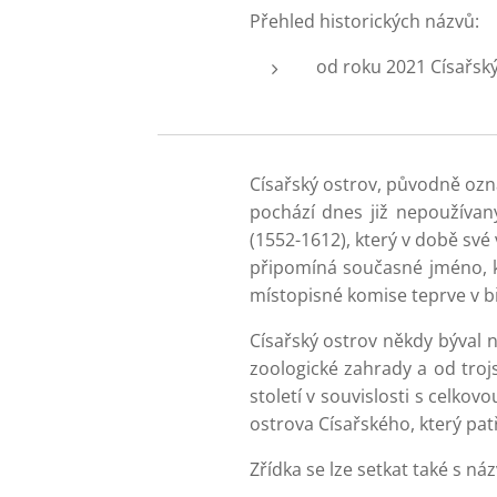
Přehled historických názvů:
od roku 2021 Císařský
Císařský ostrov, původně ozna
pochází dnes již nepoužívaný
(1552-1612), který v době své
připomíná současné jméno, k
místopisné komise teprve v b
Císařský ostrov někdy býval 
zoologické zahrady a od troj
století v souvislosti s celko
ostrova Císařského, který pat
Zřídka se lze setkat také s n