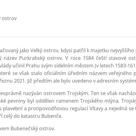
 ostrov
čovaný jako Velký ostrov, kdysi patřil k majetku nejvyššíh
 název Purkrabský ostrov. V roce 1584 čeští stavové ostro
 vlády učinil Prahu svým sídelním městem (v letech 1583-1612
teré se však stalo oficiálním úředním názvem veřejného p
řeznu 2021. Již předtím ale bylo uvedeno v adresním systém
nesprávně nazýván ostrovem Trojským. Ten se však nacháze
ské pevniny byl oddělen ramenem Trojského mlýna. Trojský
vou plavební a protipovodňovou regulací Vltavy a nejedná se
ří celý do katastru Bubenče.
ázvem Bubenečský ostrov.