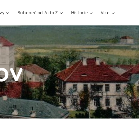
vy
Bubeneč od A do Z
Historie
Více
ov