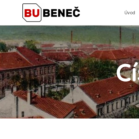
Úvod
C