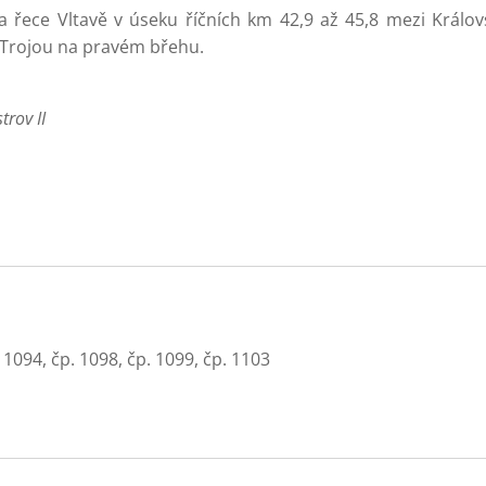
a řece Vltavě v úseku říčních km 42,9 až 45,8 mezi Krá
Trojou na pravém břehu.
trov II
 1094, čp. 1098, čp. 1099, čp. 1103