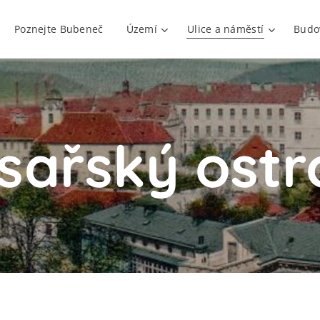
Poznejte Bubeneč
Území
Ulice a náměstí
Budo
ísařský ostr