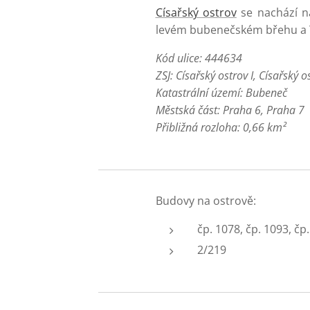
Císařský ostrov
se nachází n
levém bubenečském břehu a 
Kód ulice: 444634
ZSJ: Císařský ostrov I, Císařský os
Katastrální území: Bubeneč
Městská část: Praha 6, Praha 7
Přibližná rozloha:
0,66 km²
Budovy na ostrově:
čp. 1078, čp. 1093, čp.
2/219