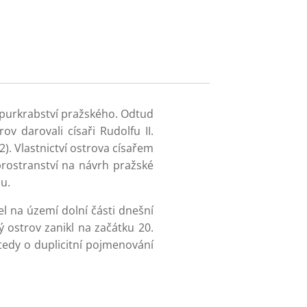
o purkrabství pražského. Odtud
v darovali císaři Rudolfu II.
). Vlastnictví ostrova císařem
rostranství na návrh pražské
u.
l na území dolní části dnešní
 ostrov zanikl na začátku 20.
 tedy o duplicitní pojmenování