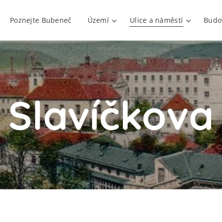
Poznejte Bubeneč
Území
Ulice a náměstí
Budo
Slavíčkova