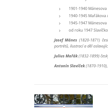
1901-1940 Mánesova
1940-1945 Mařákova /
1945-1947 Mánesova
od roku 1947 Slavíčk
Josef Mánes
(1820-1871) česk
portrétů, ilustrací a děl oslavuj
Julius Mařák
(1832-1899) český 
Antonín Slavíček
(1870-1910), 