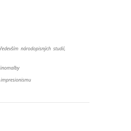
ředevším národopisných studií,
ajinomalby
o impresionismu