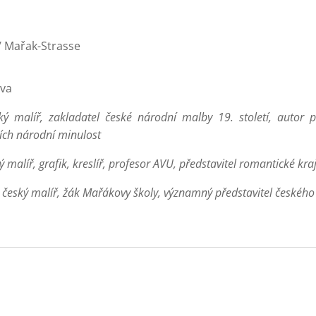
 Mařak-Strasse
ova
ý malíř, zakladatel české národní malby 19. století, autor p
ících národní minulost
malíř, grafik, kreslíř, profesor AVU, představitel romantické kr
český malíř, žák Mařákovy školy, významný představitel českéh