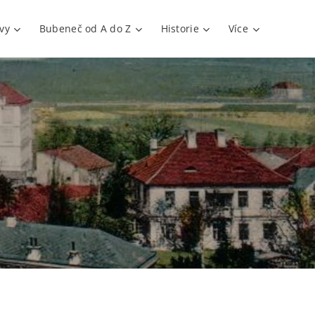
vy
Bubeneč od A do Z
Historie
Více