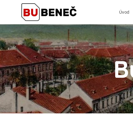
Úvod
B