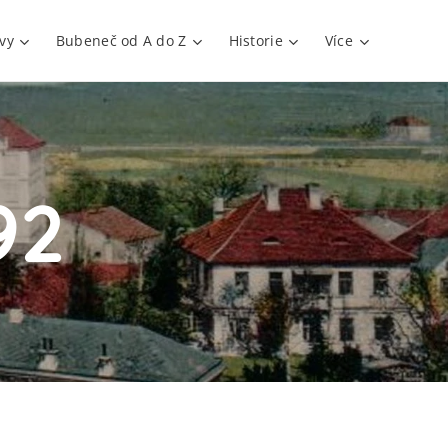
vy
Bubeneč od A do Z
Historie
Více
92