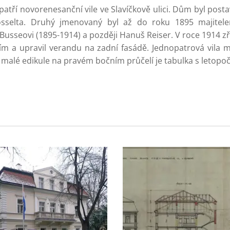
patří novorenesanční vile ve Slavíčkově ulici. Dům byl post
sselta. Druhý jmenovaný byl až do roku 1895 majitelem
Busseovi (1895-1914) a později Hanuš Reiser. V roce 1914 zříd
m a upravil verandu na zadní fasádě. Jednopatrová vila m
malé edikule na pravém bočním průčelí je tabulka s letopo