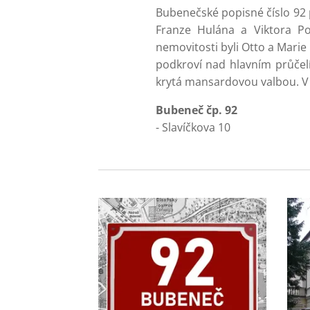
Bubenečské popisné číslo 92 
Franze Hulána a Viktora Po
nemovitosti byli Otto a Marie 
podkroví nad hlavním průčelí
krytá mansardovou valbou. V 
Bubeneč čp. 92
- Slavíčkova 10