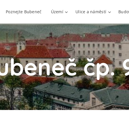
Poznejte Bubeneč
Území
Ulice a náměstí
Budo
ubeneč čp. 