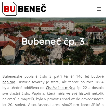
Bubeneč čp. 3
Bubenečské popisné číslo 3 patří téměř 140 let budově
papírny
. Historie továrny je starší, ale teprve po roce 1884
byla úředně oddělena od
Císařského mlýna
čp. 22 a dostala
své vlastní číslo. Papírna, která měla ve své historii několik
nájemců a majitelů, byla v provozu snad až do devadesátých
let 20. století. V současnosti areál slouží pro kancelářské a