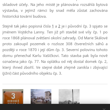
skladové účely. Na jeho místě je plánována rozsáhlá bytová
výstavba, v jejímž rámci by snad měla zůstat zachována
historická tovární budova.
Stejně tak jako popisná čísla
1
a
2
je i původní čp. 3 spjato se
jménem Vojtěcha Lanny. Ten již při stavbě své vily čp. 1 po
roce 1868 plánoval zvětšení okolní zahrady. Od Marie Skálové
proto zakoupil pozemek o rozloze 308 čtverečních sáhů a
později v roce 1870 i její dům čp. 3. Severní polovinu tohoto
domu přenechal Karlu Vašíčkovi. Tato stavba pak byla nově
označena jako čp. 77. Na oplátku od něj dostal domek čp. 2,
který ihned zbořil. Ve stejné době zřejmě zanikla i zbývající
(jižní) část původního objektu čp. 3.