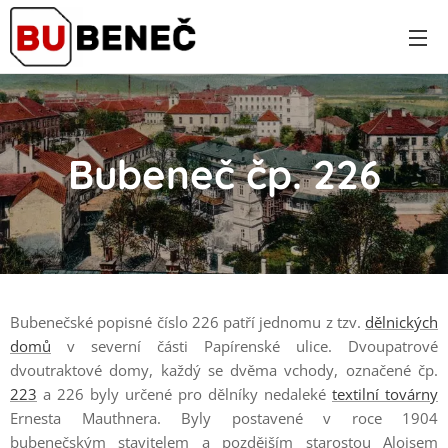
Bubeneč čp. 226
Bubenečské popisné číslo 226 patří jednomu z tzv.
dělnických
domů
v severní části Papírenské ulice. Dvoupatrové
dvoutraktové domy, každý se dvěma vchody, označené čp.
223
a 226 byly určené pro dělníky nedaleké
textilní továrny
Ernesta Mauthnera. Byly postavené v roce 1904
bubenečským stavitelem a pozdějším starostou Aloisem