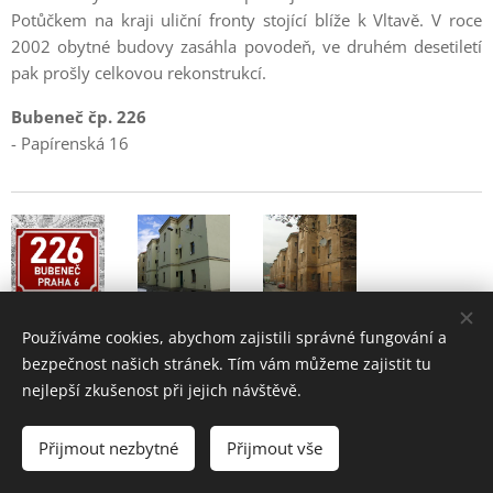
Potůčkem na kraji uliční fronty stojící blíže k Vltavě. V roce
2002 obytné budovy zasáhla povodeň, ve druhém desetiletí
pak prošly celkovou rekonstrukcí.
Bubeneč čp. 226
- Papírenská 16
Používáme cookies, abychom zajistili správné fungování a
bezpečnost našich stránek. Tím vám můžeme zajistit tu
nejlepší zkušenost při jejich návštěvě.
Bubeneč - historie a současnost pražské čtvrti
Přijmout nezbytné
Přijmout vše
2004 - 2026 •
www.bubenec.eu
Cookies