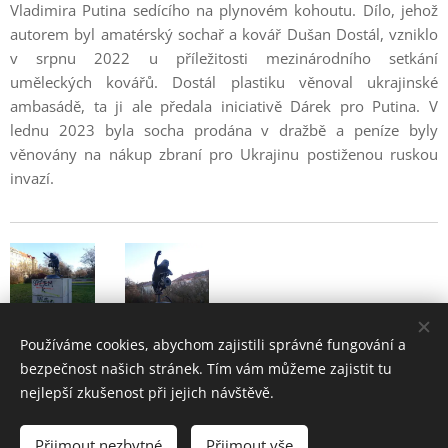
Vladimira Putina sedícího na plynovém kohoutu. Dílo, jehož
autorem byl amatérský sochař a kovář Dušan Dostál, vzniklo
v srpnu 2022 u příležitosti mezinárodního setkání
uměleckých kovářů. Dostál plastiku věnoval ukrajinské
ambasádě, ta ji ale předala iniciativě Dárek pro Putina. V
lednu 2023 byla socha prodána v dražbě a peníze byly
věnovány na nákup zbraní pro Ukrajinu postiženou ruskou
invazí.
Používáme cookies, abychom zajistili správné fungování a
bezpečnost našich stránek. Tím vám můžeme zajistit tu
nejlepší zkušenost při jejich návštěvě.
Bubeneč - historie a současnost pražské čtvrti
Přijmout nezbytné
Přijmout vše