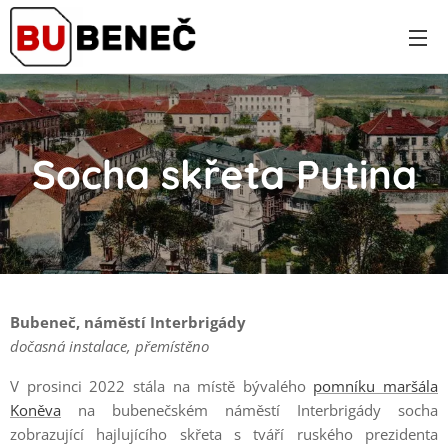
Socha skřeta Putina
Bubeneč, náměstí Interbrigády
dočasná instalace, přemístěno
V prosinci 2022 stála na místě bývalého
pomníku maršála
Koněva
na bubenečském náměstí Interbrigády socha
zobrazující hajlujícího skřeta s tváří ruského prezidenta