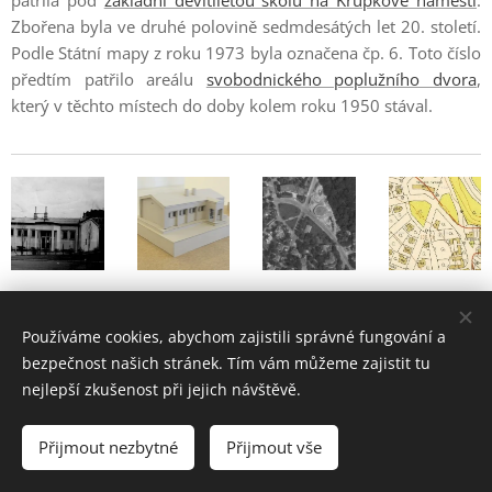
patřila pod
základní devítiletou školu na Krupkově náměstí
.
Zbořena byla ve druhé polovině sedmdesátých let 20. století.
Podle Státní mapy z roku 1973 byla označena čp. 6. Toto číslo
předtím patřilo areálu
svobodnického poplužního dvora
,
který v těchto místech do doby kolem roku 1950 stával.
Používáme cookies, abychom zajistili správné fungování a
bezpečnost našich stránek. Tím vám můžeme zajistit tu
nejlepší zkušenost při jejich návštěvě.
Bubeneč - historie a současnost pražské čtvrti
Přijmout nezbytné
Přijmout vše
2004 - 2026 •
www.bubenec.eu
Cookies