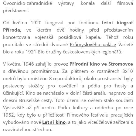
Ovocnicko-zahradnické výstavy konala další filmová
představení.
Od května 1920 fungoval pod fontánou
letní biograf
Příroda
, ve kterém dvě hodiny před představením
koncertovala vojenská posádková kapela. Téhož roku
promítalo ve střední dvoraně
Průmyslového paláce
Varieté
bio a roku 1921 Bio družiny československých legionářů.
V květnu 1946 zahájilo provoz
Přírodní kino ve Stromovce
s dřevěnou promítárnou. Za plátnem o rozměrech 8x10
metrů bylo umístěno 8 reproduktorů, okolo prostranství byly
postaveny stožáry pro osvětlení a pódia pro hosty a
účinkující. Kino se nacházelo v dolní části areálu napravo od
dnešní Bruselské cesty. Toto území se ovšem stalo součástí
Výstaviště až při vzniku Parku kultury a oddechu po roce
1952, kdy bylo u příležitosti Filmového festivalu pracujících
vybudováno nové
Letní kino
, a to jako víceúčelové zařízení s
uzavíratelnou střechou.