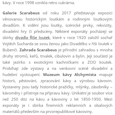
kávy. V roce 1998 vznikla retro cukrárna.
Galerie Scarabeus
od roku 2017 představuje expozici
věnovanou historickým loutkám a rodinným loutkovým
divadlům. K vidění jsou loutky, scénické prvky, rekvizity,
divadelní hry či předscény. Některé exponáty pocházejí se
sbírky
divadla Říše loutek
, které v roce 1920 založil sochař
Vojtěch Sucharda se svou ženou jako Divadélko v říši loutek v
Bubenči.
Zahrada Scarabeus
je přírodní zahradou s mnoha
druhy stromů, keřů, trvalek, cibulovin a bylin. Její součástí je
také jezírko s exotickými kachničkami a ZOO koutek.
Probíhají zde výstavy a na venkovní scéně divadelní a
hudební vystoupení.
Muzeum kávy Alchymista
mapuje
historii, pěstování, zpracování kávy a výrobou kávovin.
Vystaveny jsou tady historické pražičky, mlýnky, zásobníky –
kávoměry i přístroje na přípravu kávy. Unikátní je soubor více
než 250 dóz na kávu a kávoviny z let 1850-1950. Mezi
exponáty je i sbírka firemních reklamních a obalových
materiálů především na prvorepublikové kávoviny.