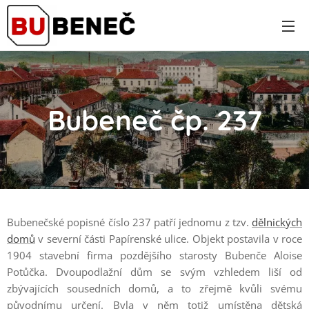
Bubeneč čp. 237
Bubenečské popisné číslo 237 patří jednomu z tzv.
dělnických
domů
v severní části Papírenské ulice. Objekt postavila v roce
1904 stavební firma pozdějšího starosty Bubenče Aloise
Potůčka. Dvoupodlažní dům se svým vzhledem liší od
zbývajících sousedních domů, a to zřejmě kvůli svému
původnímu určení. Byla v něm totiž umístěna dětská