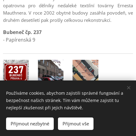
opatrovna pro dělníky nedaleké textilní továrny Ernesta
Mauthnera. V roce 2002 obytné budovy zasáhla povodeň, ve
druhém desetiletí pak prošly celkovou rekonstrukcí.
Bubeneč čp. 237
- Papírenská 9
Používáme cookies, abychom zajistili správné fungování a
bezpečnost našich stránek. Tím vám můžeme zajistit tu
nejlepší zkušenost při jejich návštěvě.
Bubeneč - historie a současnost pražské čtvrti
Přijmout nezbytné
Přijmout vše
2004 - 2026 •
www.bubenec.eu
Cookies