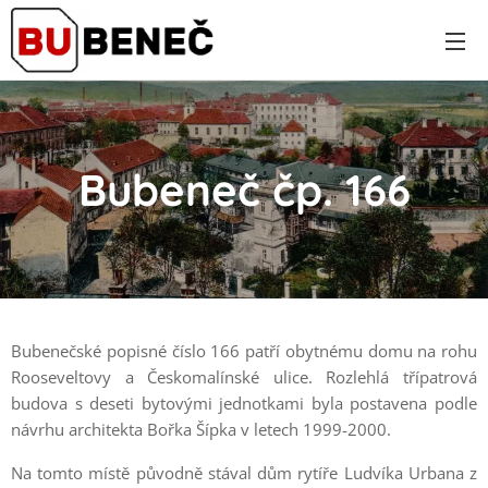
Bubeneč čp. 166
Bubenečské popisné číslo 166 patří obytnému domu na rohu
Rooseveltovy a Českomalínské ulice. Rozlehlá třípatrová
budova s deseti bytovými jednotkami byla postavena podle
návrhu architekta Bořka Šípka v letech 1999-2000.
Na tomto místě původně stával dům rytíře Ludvíka Urbana z