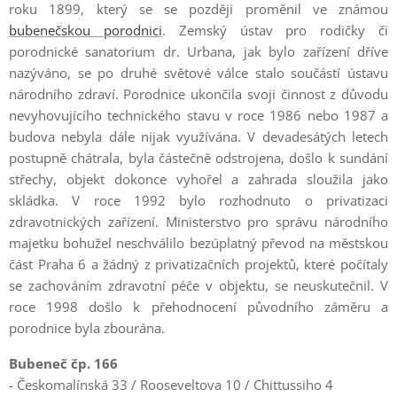
roku 1899, který se se později proměnil ve známou
bubenečskou porodnici
. Zemský ústav pro rodičky či
porodnické sanatorium dr. Urbana, jak bylo zařízení dříve
nazýváno, se po druhé světové válce stalo součástí ústavu
národního zdraví. Porodnice ukončila svoji činnost z důvodu
nevyhovujícího technického stavu v roce 1986 nebo 1987 a
budova nebyla dále nijak využívána. V devadesátých letech
postupně chátrala, byla částečně odstrojena, došlo k sundání
střechy, objekt dokonce vyhořel a zahrada sloužila jako
skládka. V roce 1992 bylo rozhodnuto o privatizaci
zdravotnických zařízení. Ministerstvo pro správu národního
majetku bohužel neschválilo bezúplatný převod na městskou
část Praha 6 a žádný z privatizačních projektů, které počítaly
se zachováním zdravotní péče v objektu, se neuskutečnil. V
roce 1998 došlo k přehodnocení původního záměru a
porodnice byla zbourána.
Bubeneč čp. 166
- Českomalínská 33 / Rooseveltova 10 / Chittussiho 4