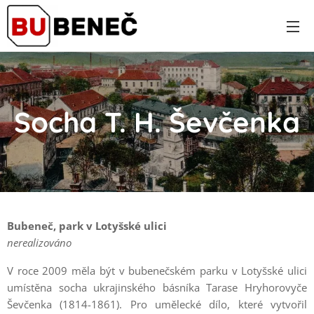
Socha T. H. Ševčenka
Bubeneč, park v Lotyšské ulici
nerealizováno
V roce 2009 měla být v bubenečském parku v Lotyšské ulici
umístěna socha ukrajinského básníka Tarase Hryhorovyče
Ševčenka (1814-1861). Pro umělecké dílo, které vytvořil