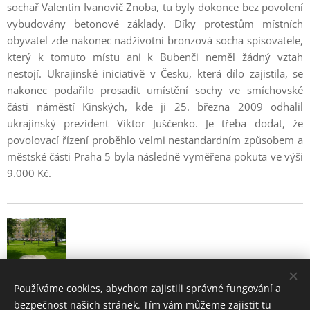
sochař Valentin Ivanovič Znoba, tu byly dokonce bez povolení
vybudovány betonové základy. Díky protestům místních
obyvatel zde nakonec nadživotní bronzová socha spisovatele,
který k tomuto místu ani k Bubenči neměl žádný vztah
nestojí. Ukrajinské iniciativě v Česku, která dílo zajistila, se
nakonec podařilo prosadit umístění sochy ve smíchovské
části náměstí Kinských, kde ji 25. března 2009 odhalil
ukrajinský prezident Viktor Juščenko. Je třeba dodat, že
povolovací řízení proběhlo velmi nestandardním způsobem a
městské části Praha 5 byla následně vyměřena pokuta ve výši
9.000 Kč.
Používáme cookies, abychom zajistili správné fungování a
bezpečnost našich stránek. Tím vám můžeme zajistit tu