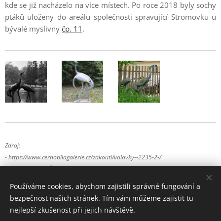
kde se již nacházelo na více místech. Po roce 2018 byly sochy
ptáků uloženy do areálu společnosti spravující Stromovku u
bývalé myslivny
čp. 11
.
Zdroj:
- https://www.cernobilagalerie.cz/zakouti/volavky--2235-2-/
- foto: František Čihák (černobílé fotografie)
Používáme cookies, abychom zajistili správné fungování a
bezpečnost našich stránek. Tím vám můžeme zajistit tu
nejlepší zkušenost při jejich návštěvě.