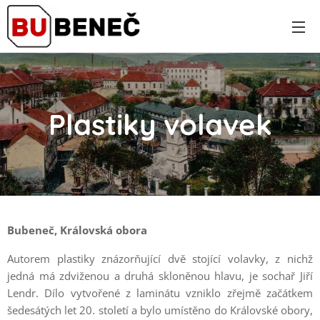
Plastiky volavek
Bubeneč, Královská obora
Autorem plastiky znázorňující dvě stojící volavky, z nichž
jedná má zdviženou a druhá skloněnou hlavu, je sochař Jiří
Lendr. Dílo vytvořené z laminátu vzniklo zřejmě začátkem
šedesátých let 20. století a bylo umístěno do Královské obory,