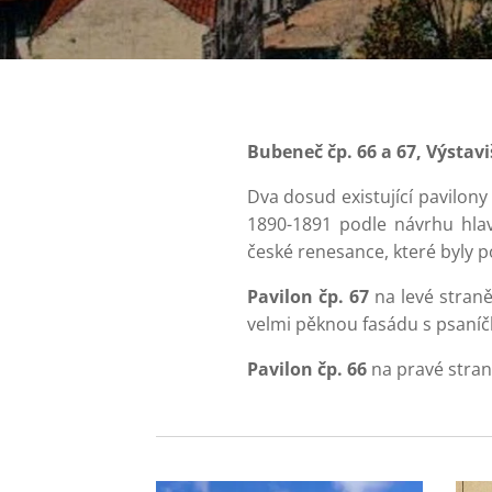
Bubeneč čp. 66 a 67, Výstavi
Dva dosud existující pavilon
1890-1891 podle návrhu hlav
české renesance, které byly p
Pavilon čp. 67
na levé straně
velmi pěknou fasádu s psaníčk
Pavilon čp. 66
na pravé straně