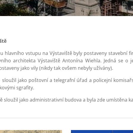
ště
y u hlavního vstupu na Výstaviště byly postaveny stavební f
ního architekta Výstaviště Antonína Wiehla. Jedná se o 
ostaveny jako vily (nikdy tak ovšem nebyly užívány).
 sloužil jako poštovní a telegrafní úřad a policejní komis
ovými sgrafity.
 sloužil jako administrativní budova a byla zde umístěna kan