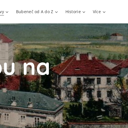
vy
Bubeneč od A do Z
Historie
Více
pu na