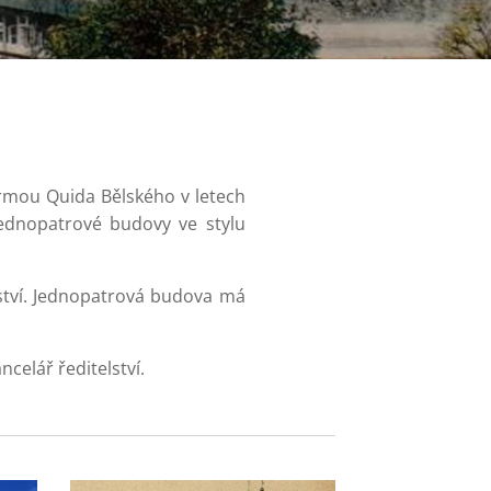
irmou Quida Bělského v letech
jednopatrové budovy ve stylu
ařství. Jednopatrová budova má
celář ředitelství.