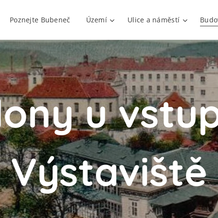
Poznejte Bubeneč
Území
Ulice a náměstí
Budo
lony u vstu
Výstaviště