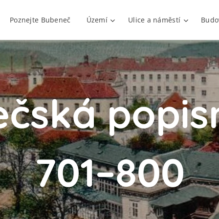
Poznejte Bubeneč
Území
Ulice a náměstí
Budo
čská popisn
701–800