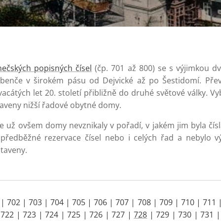
ečských popisných čísel
(čp. 701 až 800) se s výjimkou d
Bubenče v širokém pásu od Dejvické až po Šestidomí. Pře
acátých let 20. století přibližně do druhé světové války. 
ostaveny nižší řadové obytné domy.
ce už ovšem domy nevznikaly v pořadí, v jakém jim byla čís
 předběžné rezervace čísel nebo i celých řad a nebylo 
taveny.
| 702 | 703 | 704 | 705 | 706 | 707 | 708 | 709 | 710 | 711 
 722 | 723 | 724 | 725 | 726 | 727 |
728
| 729 | 730 | 731 |