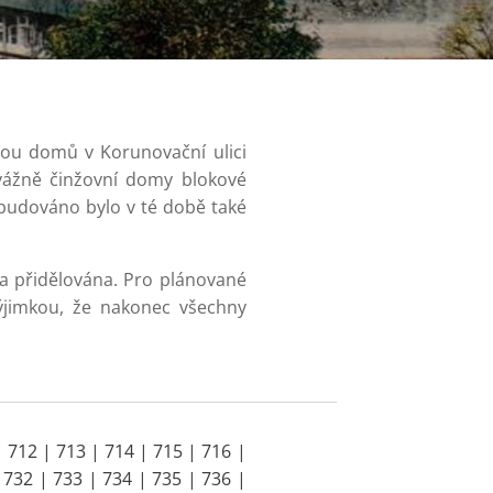
vou domů v Korunovační ulici
vážně činžovní domy blokové
Vybudováno bylo v té době také
la přidělována. Pro plánované
výjimkou, že nakonec všechny
| 712 | 713 | 714 | 715 | 716 |
 732 | 733 | 734 | 735 | 736 |