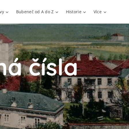
vy
Bubeneč od A do Z
Historie
Více
á čísla