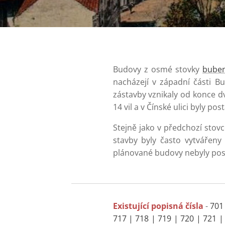
Budovy z osmé stovky
buben
nacházejí v západní části 
zástavby vznikaly od konce dv
14 vil a v Čínské ulici byly p
Stejně jako v předchozí stov
stavby byly často vytvářeny
plánované budovy nebyly pos
Existující popisná čísla
-
701 
717 | 718 | 719 | 720 | 721 |