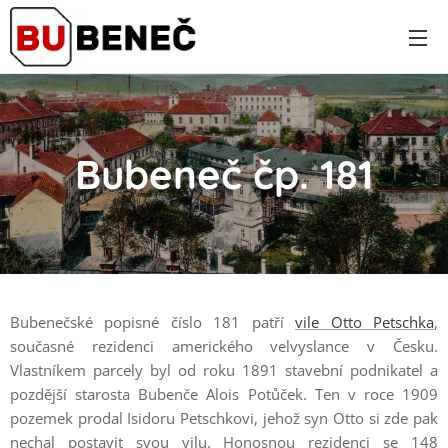
Bubeneč čp. 181
Bubenečské popisné číslo 181 patří
vile Otto Petschka
,
současné rezidenci amerického velvyslance v Česku.
Vlastníkem parcely byl od roku 1891 stavební podnikatel a
pozdější starosta Bubenče Alois Potůček. Ten v roce 1909
pozemek prodal Isidoru Petschkovi, jehož syn Otto si zde pak
nechal postavit svou vilu. Honosnou rezidenci se 148