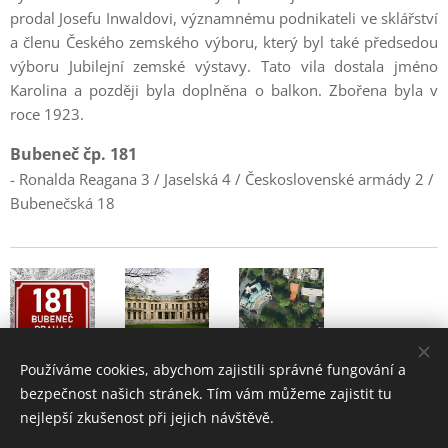
prodal Josefu Inwaldovi, významnému podnikateli ve sklářství
a členu Českého zemského výboru, který byl také předsedou
výboru Jubilejní zemské výstavy. Tato vila dostala jméno
Karolina a později byla doplněna o balkon. Zbořena byla v
roce 1923.
Bubeneč čp. 181
- Ronalda Reagana 3 / Jaselská 4 / Československé armády 2 /
Bubenečská 18
Používáme cookies, abychom zajistili správné fungování a
bezpečnost našich stránek. Tím vám můžeme zajistit tu
nejlepší zkušenost při jejich návštěvě.
Bubeneč - historie a současnost pražské čtvrti