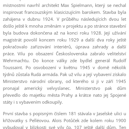
místnostmi navrhl architekt Max Spielmann, který se nechal
inspirovat francouzským klasicizujícím barokem. Stavba byla
zahájena v dubnu 1924. V průběhu následujících dvou let
došlo ještě k mnoha změnám v projektu a po stránce stavební
byla budova dokončena až na konci roku 1928. Její užívání
magistrát povolil koncem roku 1929 a další dva roky ještě
pokračovalo zařizování interiérů, úprava zahrady a další
práce. Vilu po obsazení Československa zabralo velitelství
Wehrmachtu. Do konce války zde bydlel generál Rudolf
Toussaint. Po osvobození v květnu 1945 v domě několik
týdnů zůstala Rudá armáda. Pak už vilu a její vybavení získalo
Ministerstvo národní obrany, od kterého si ji v září 1945
pronajal americký velvyslanec. Ministerstvo pak dům
převedlo do majetku města Prahy a krátce nato jej Spojené
státy i s vybavením odkoupily.
První stavba s popisným číslem 181 stávala v Jaselské ulici u
křižovatky s Pelléovou. Alois Potůček zde kolem roku 1900
vybudoval v blízkosti své vily čp. 107 ještě další dům. Ten