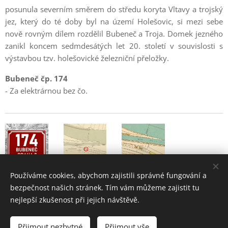
posunula severním směrem do středu koryta Vltavy a trojský
jez, který do té doby byl na území Holešovic, si mezi sebe
nově rovným dílem rozdělil Bubeneč a Troja. Domek jezného
zanikl koncem sedmdesátých let 20. století v souvislosti s
výstavbou tzv. holešovické železniční přeložky.
Bubeneč čp. 174
- Za elektrárnou bez čo.
Používáme cookies, abychom zajistili správné fungování a
bezpečnost našich stránek. Tím vám můžeme zajistit tu
nejlepší zkušenost při jejich návštěvě.
Bubeneč - historie a současnost pražské čtvrti
Přijmout nezbytné
Přijmout vše