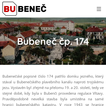
Bubeneč čp. 174
Bubenečské popisné číslo 174 patřilo domku jezného, který
stával u Bubenečského plavebního kanálu naproti trojskému
jezu. Vystavěn byl zřejmě na přelomu 19. a 20. století, tedy ve
stejné době, kdy byla v Bubenči provedena regulace Vltavy.
Pravděpodobně nevelká stavba byla umístěna na samé
hranici bubenečského katastru. V roce 1943 se hranice