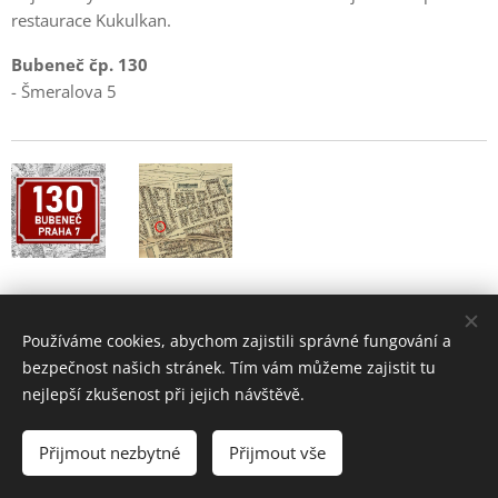
restaurace Kukulkan.
Bubeneč čp. 130
- Šmeralova 5
Používáme cookies, abychom zajistili správné fungování a
bezpečnost našich stránek. Tím vám můžeme zajistit tu
nejlepší zkušenost při jejich návštěvě.
Bubeneč - historie a současnost pražské čtvrti
Přijmout nezbytné
Přijmout vše
2004 - 2026 •
www.bubenec.eu
Cookies