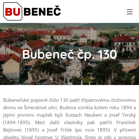
Bubeneč čp. 130
Bubenečské popisné číslo 130 patří třípatrovému činžovnímu
domu ve Šmeralově ulici. Budova vznikla kolem roku 1894 a
jejími prvními majiteli byli Eustach Neubert a Josef Tvrský
(1894-1895). Mezi další vlastníky pak patřili František
Bejšovec (1895) a Josef Frček (po roce 1895). V přízemí
objektu býval hostinec U Vlastimila. Dnes je zde v provozu