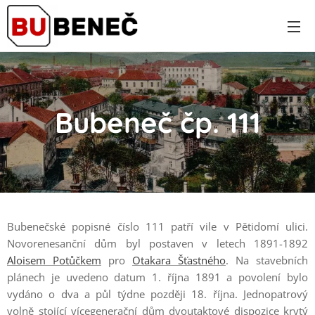
Bubeneč čp. 111
Bubenečské popisné číslo 111 patří vile v Pětidomí ulici.
Novorenesanční dům byl postaven v letech 1891-1892
Aloisem Potůčkem
pro
Otakara Šťastného
. Na stavebních
plánech je uvedeno datum 1. října 1891 a povolení bylo
vydáno o dva a půl týdne později 18. října. Jednopatrový
volně stojící vícegenerační dům dvoutaktové dispozice krytý