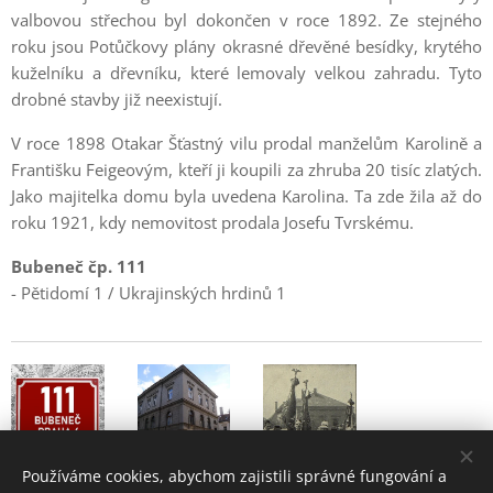
valbovou střechou byl dokončen v roce 1892. Ze stejného
roku jsou Potůčkovy plány okrasné dřevěné besídky, krytého
kuželníku a dřevníku, které lemovaly velkou zahradu. Tyto
drobné stavby již neexistují.
V roce 1898 Otakar Šťastný vilu prodal manželům Karolině a
Františku Feigeovým, kteří ji koupili za zhruba 20 tisíc zlatých.
Jako majitelka domu byla uvedena Karolina. Ta zde žila až do
roku 1921, kdy nemovitost prodala Josefu Tvrskému.
Bubeneč čp. 111
- Pětidomí 1 / Ukrajinských hrdinů 1
Používáme cookies, abychom zajistili správné fungování a