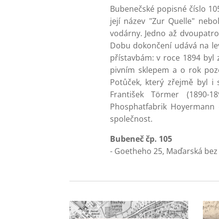
Bubenečské popisné číslo 105 
její název "Zur Quelle" neb
vodárny. Jedno až dvoupatrov
Dobu dokončení udává na lev
přístavbám: v roce 1894 byl 
pivním sklepem a o rok pozdě
Potůček, který zřejmě byl 
František Törmer (1890-1
Phosphatfabrik Hoyermann e
společnost.
Bubeneč čp. 105
- Goetheho 25, Maďarská bez 