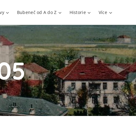
vy
Bubeneč od A do Z
Historie
Více
105