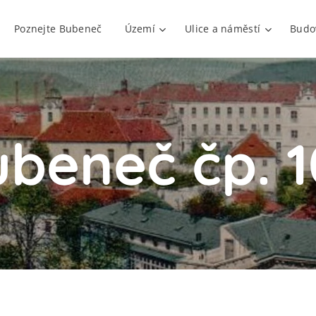
Poznejte Bubeneč
Území
Ulice a náměstí
Budo
beneč čp. 