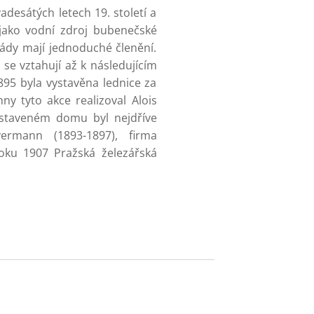
adesátých letech 19. století a
 jako vodní zdroj bubenečské
sády mají jednoduché členění.
e vztahují až k následujícím
895 byla vystavěna lednice za
ny tyto akce realizoval Alois
ostaveném domu byl nejdříve
ermann (1893-1897), firma
oku 1907 Pražská železářská