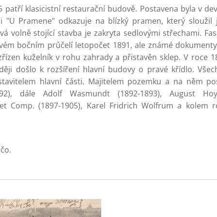
patří klasicistní restaurační budově. Postavena byla v dev
oli "U Pramene" odkazuje na blízký pramen, který sloužil
á volně stojící stavba je zakryta sedlovými střechami. Fa
ém bočním průčelí letopočet 1891, ale známé dokumenty s
zřízen kuželník v rohu zahrady a přistavěn sklep. V roce 1
ji došlo k rozšíření hlavní budovy o pravé křídlo. Všech
i stavitelem hlavní části. Majitelem pozemku a na něm p
892), dále Adolf Wasmundt (1892-1893), August Hoy
t Comp. (1897-1905), Karel Fridrich Wolfrum a kolem r
čo.