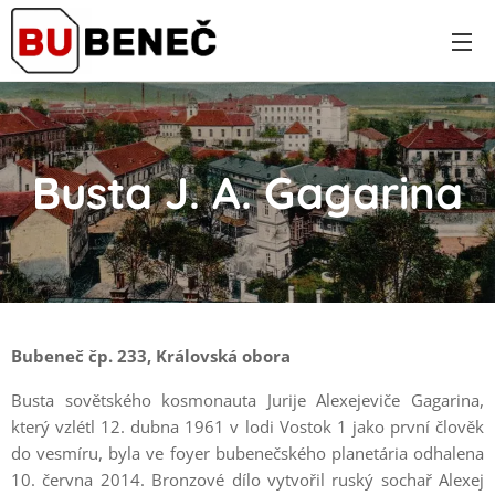
Busta J. A. Gagarina
Bubeneč čp. 233, Královská obora
Busta sovětského kosmonauta Jurije Alexejeviče Gagarina,
který vzlétl 12. dubna 1961 v lodi Vostok 1 jako první člověk
do vesmíru, byla ve foyer bubenečského planetária odhalena
10. června 2014. Bronzové dílo vytvořil ruský sochař Alexej