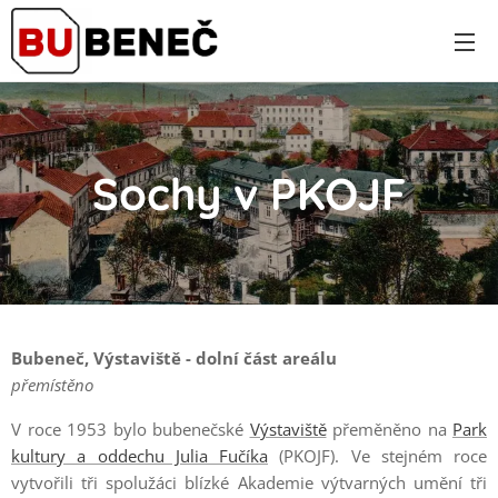
Sochy v PKOJF
Bubeneč, Výstaviště - dolní část areálu
přemístěno
V roce 1953 bylo bubenečské
Výstaviště
přeměněno na
Park
kultury a oddechu Julia Fučíka
(PKOJF). Ve stejném roce
vytvořili tři spolužáci blízké Akademie výtvarných umění tři