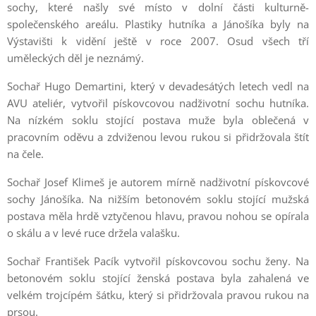
sochy, které našly své místo v dolní části kulturně-
společenského areálu. Plastiky hutníka a Jánošíka byly na
Výstavišti k vidění ještě v roce 2007. Osud všech tří
uměleckých děl je neznámý.
Sochař Hugo Demartini, který v devadesátých letech vedl na
AVU ateliér, vytvořil pískovcovou nadživotní sochu hutníka.
Na nízkém soklu stojící postava muže byla oblečená v
pracovním oděvu a zdviženou levou rukou si přidržovala štít
na čele.
Sochař Josef Klimeš je autorem mírně nadživotní pískovcové
sochy Jánošíka. Na nižším betonovém soklu stojící mužská
postava měla hrdě vztyčenou hlavu, pravou nohou se opírala
o skálu a v levé ruce držela valašku.
Sochař František Pacík vytvořil pískovcovou sochu ženy. Na
betonovém soklu stojící ženská postava byla zahalená ve
velkém trojcípém šátku, který si přidržovala pravou rukou na
prsou.