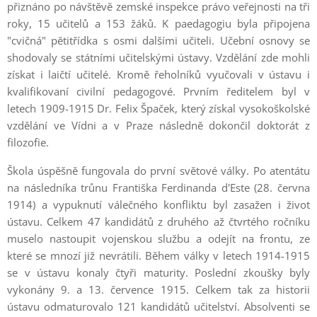
přiznáno po návštěvě zemské inspekce právo veřejnosti na tři
roky, 15 učitelů a 153 žáků. K paedagogiu byla připojena
"cvičná" pětitřídka s osmi dalšími učiteli. Učební osnovy se
shodovaly se státními učitelskými ústavy. Vzdělání zde mohli
získat i laičtí učitelé. Kromě řeholníků vyučovali v ústavu i
kvalifikovaní civilní pedagogové. Prvním ředitelem byl v
letech 1909-1915 Dr. Felix Špaček, který získal vysokoškolské
vzdělání ve Vídni a v Praze následně dokončil doktorát z
filozofie.
Škola úspěšně fungovala do první světové války. Po atentátu
na následníka trůnu Františka Ferdinanda d'Este (28. června
1914) a vypuknutí válečného konfliktu byl zasažen i život
ústavu. Celkem 47 kandidátů z druhého až čtvrtého ročníku
muselo nastoupit vojenskou službu a odejít na frontu, ze
které se mnozí již nevrátili. Během války v letech 1914-1915
se v ústavu konaly čtyři maturity. Poslední zkoušky byly
vykonány 9. a 13. července 1915. Celkem tak za historii
ústavu odmaturovalo 121 kandidátů učitelství. Absolventi se