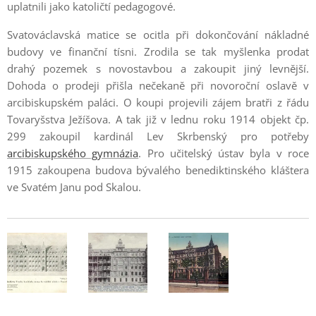
uplatnili jako katoličtí pedagogové.
Svatováclavská matice se ocitla při dokončování nákladné
budovy ve finanční tísni. Zrodila se tak myšlenka prodat
drahý pozemek s novostavbou a zakoupit jiný levnější.
Dohoda o prodeji přišla nečekaně při novoroční oslavě v
arcibiskupském paláci. O koupi projevili zájem bratři z řádu
Tovaryšstva Ježíšova. A tak již v lednu roku 1914 objekt čp.
299 zakoupil kardinál Lev Skrbenský pro potřeby
arcibiskupského gymnázia
. Pro učitelský ústav byla v roce
1915 zakoupena budova bývalého benediktinského kláštera
ve Svatém Janu pod Skalou.