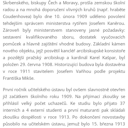
Skrbenského, biskupy Čech a Moravy, prošla zemskou školní
radou a na mnohá doporučení vlivných kruhů (např. hraběte
Coudenhovea) bylo dne 10. února 1909 uděleno povolení
tehdejším správcem ministerstva rytířem Josefem Kaněrou.
Zároveň byly ministerstvem stanoveny jasné požadavky:
sestavení kvalifikovaného sboru, dostatek vyučovacích
pomůcek a hlavně zajištění vhodné budovy. Základní kámen
nového objektu, jejž posvětil kancléř arcibiskupské konsistoře
a pozdější pražský arcibiskup a kardinál Karel Kašpar, byl
položen 29. června 1908. Historizující budova byla dostavěna
v roce 1911 stavitelem Josefem Vaňhou podle projektu
Františka Mikše.
První ročník učitelského ústavu byl ovšem slavnostně otevřen
již začátkem školního roku 1909. Na přijímací zkoušky se
přihlásil velký počet uchazečů. Ke studiu bylo přijato 37
interních a 4 externí studenti a první maturanti pak skládali
zkoušku dospělosti v roce 1913. Po dokončení novostavby
působilo na učitelském ústavu, jemuž bylo 15. března 1913