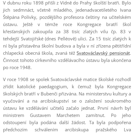
V dubnu roku 1898 přišli z Vídně do Prahy školští bratři. Bylo
jich sedmnáct, včetně mladého, jedenadvacetiletého Ivana
Štěpána Polívky, pozdějšího profesora češtiny na učitelském
ústavu. Ještě v témže roce Kongregace bratří škol
křesťanských zakoupila za 38 tisíc zlatých vilu čp. 83 v
tehdejší Svatojiřské (dnes Pelléově) ulici. Za 15 tisíc zlatých k
ní byla přistavěna školní budova a byla v ní zřízena pětitřídní
chlapecká obecná škola, zvaná též
Svatováclavský pensionát
.
Činnost tohoto církevního vzdělávacího ústavu byla ukončena
po roce 1948.
V roce 1908 se spolek Svatováclavské matice školské rozhodl
zřídit katolické paedagogium, k čemuž byla Kongregace
školských bratří v Bubenči přizvána. Na ministerstvu kultury a
vyučování a na arcibiskupství se o založení soukromého
ústavu ke vzdělávání učitelů začalo jednat. První návrh byl
ministrem Gustavem Marchetem zamítnut. Po jeho
odstoupení byla podána další žádost. Ta byla podpořena
předchozím schválením arcibiskupa pražského Lva