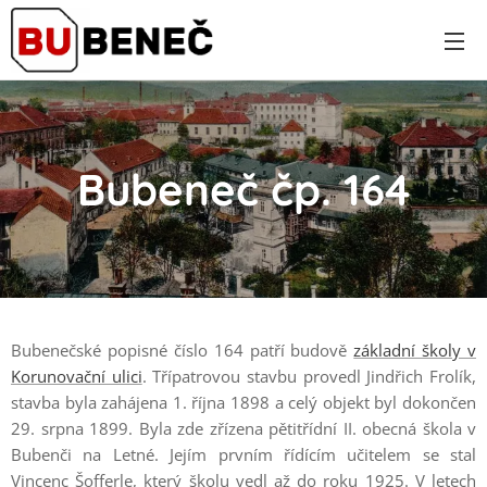
Bubeneč čp. 164
Bubenečské popisné číslo 164 patří budově
základní školy v
Korunovační ulici
. Třípatrovou stavbu provedl Jindřich Frolík,
stavba byla zahájena 1. října 1898 a celý objekt byl dokončen
29. srpna 1899. Byla zde zřízena pětitřídní II. obecná škola v
Bubenči na Letné. Jejím prvním řídícím učitelem se stal
Vincenc Šofferle, který školu vedl až do roku 1925. V letech