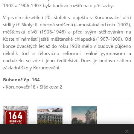
1902 a 1906-1907 byla budova rozšířena o přístavby.
V prvním desetiletí 20. století v objektu v Korunovační ulici
sídlily tři školy: II. obecná smíšená (samostatná od roku 1902),
měšťanská dívčí (1906-1948) a před svým stěhováním na
Kostelní náměstí ještě měšťanská chlapecká (1907-1909). Od
konce dvacátých let až do roku 1938 mělo v budově půjčeno
několik tříd a tělocvičnu reformní reálné gymnasium a
nacházelo se zde i jeho ředitelství. Dnes je budova sídlem
základní školy Korunovační.
Bubeneč čp. 164
- Korunovační 8 / Sládkova 2