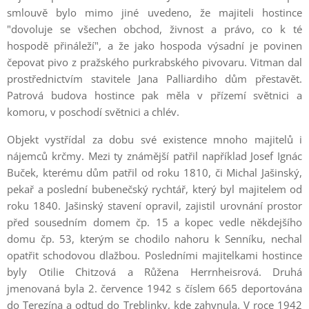
smlouvě bylo mimo jiné uvedeno, že majiteli hostince
"dovoluje se všechen obchod, živnost a právo, co k té
hospodě přináleží", a že jako hospoda výsadní je povinen
čepovat pivo z pražského purkrabského pivovaru. Vitman dal
prostřednictvím stavitele Jana Palliardiho dům přestavět.
Patrová budova hostince pak měla v přízemí světnici a
komoru, v poschodí světnici a chlév.
Objekt vystřídal za dobu své existence mnoho majitelů i
nájemců krčmy. Mezi ty známější patřil například Josef Ignác
Buček, kterému dům patřil od roku 1810, či Michal Jašinský,
pekař a poslední bubenečský rychtář, který byl majitelem od
roku 1840. Jašinský stavení opravil, zajistil urovnání prostor
před sousedním domem čp. 15 a kopec vedle někdejšího
domu čp. 53, kterým se chodilo nahoru k Senníku, nechal
opatřit schodovou dlažbou. Posledními majitelkami hostince
byly Otilie Chitzová a Růžena Herrnheisrová. Druhá
jmenovaná byla 2. července 1942 s číslem 665 deportována
do Terezína a odtud do Treblinky, kde zahynula. V roce 1942