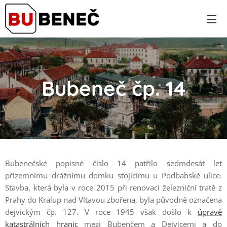
Bubeneč čp. 14
Bubenečské popisné číslo 14 patřilo sedmdesát let
přízemnímu drážnímu domku stojícímu u Podbabské ulice.
Stavba, která byla v roce 2015 při renovaci železniční tratě z
Prahy do Kralup nad Vltavou zbořena, byla původně označena
dejvickým čp. 127. V roce 1945 však došlo k
úpravě
katastrálních hranic
mezi Bubenčem a Dejvicemi a do