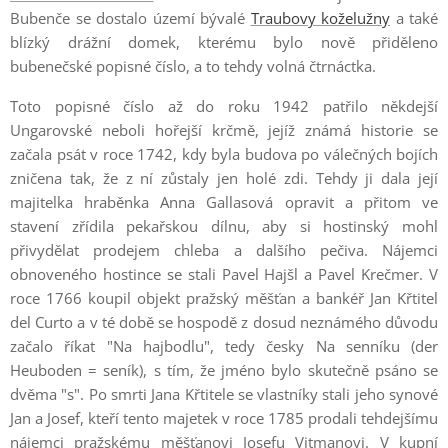
Bubenče se dostalo území bývalé
Traubovy koželužny
a také
blízký drážní domek, kterému bylo nově přiděleno
bubenečské popisné číslo, a to tehdy volná čtrnáctka.
Toto popisné číslo až do roku 1942 patřilo někdejší
Ungarovské neboli hořejší krčmě, jejíž známá historie se
začala psát v roce 1742, kdy byla budova po válečných bojích
zničena tak, že z ní zůstaly jen holé zdi. Tehdy ji dala její
majitelka hraběnka Anna Gallasová opravit a přitom ve
stavení zřídila pekařskou dílnu, aby si hostinský mohl
přivydělat prodejem chleba a dalšího pečiva. Nájemci
obnoveného hostince se stali Pavel Hajšl a Pavel Krečmer. V
roce 1766 koupil objekt pražský měšťan a bankéř Jan Křtitel
del Curto a v té době se hospodě z dosud neznámého důvodu
začalo říkat "Na hajbodlu", tedy česky Na senníku (der
Heuboden = seník), s tím, že jméno bylo skutečně psáno se
dvěma "s". Po smrti Jana Křtitele se vlastníky stali jeho synové
Jan a Josef, kteří tento majetek v roce 1785 prodali tehdejšímu
nájemci pražskému měšťanovi Josefu Vitmanovi. V kupní