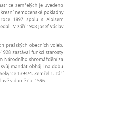
 matrice zemřelých je uvedeno
 okresní nemocenské pokladny
 roce 1897 spolu s Aloisem
dali. V září 1908 Josef Václav
ch pražských obecních voleb,
1928 zastával funkci starosty
rem Národního shromáždění za
t svůj mandát obhájil na dobu
a Sekyrce 1394/4. Zemřel 1. září
ilově v domě čp. 1596.