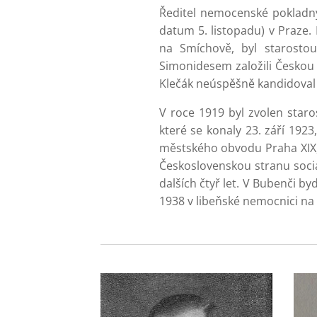
Ředitel nemocenské pokladny 
datum 5. listopadu) v Praze
na Smíchově, byl starosto
Simonidesem založili Českou s
Klečák neúspěšně kandidoval
V roce 1919 byl zvolen star
které se konaly 23. září 192
městského obvodu Praha XIX,
Československou stranu socia
dalších čtyř let. V Bubenči byd
1938 v libeňské nemocnici na 