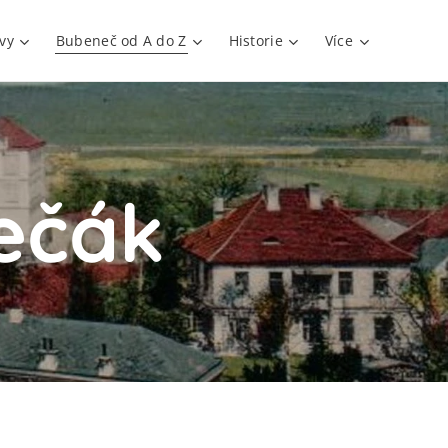
vy
Bubeneč od A do Z
Historie
Více
lečák