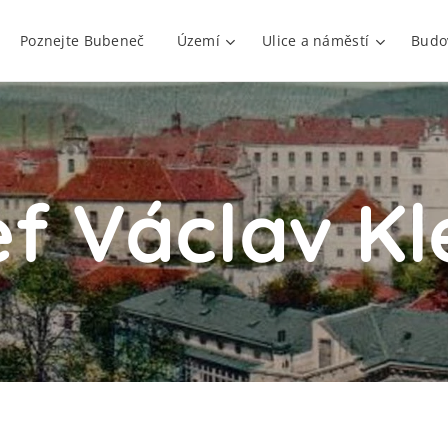
Poznejte Bubeneč
Území
Ulice a náměstí
Budo
f Václav K