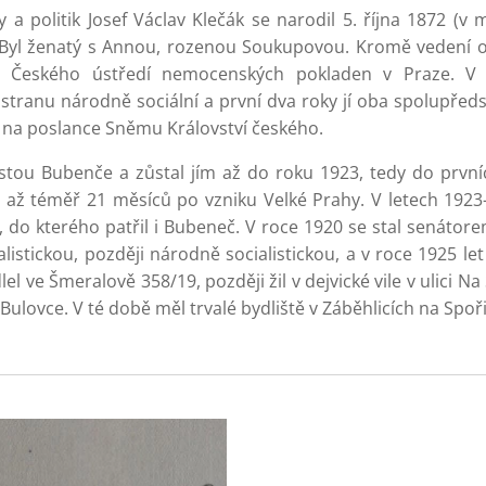
a politik Josef Václav Klečák se narodil 5. října 1872 (v
. Byl ženatý s Annou, rozenou Soukupovou. Kromě vedení
u Českého ústředí nemocenských pokladen v Praze. V
tranu národně sociální a první dva roky jí oba spolupředse
 na poslance Sněmu Království českého.
ostou Bubenče a zůstal jím až do roku 1923, tedy do první
3, až téměř 21 měsíců po vzniku Velké Prahy. V letech 1923-
 do kterého patřil i Bubeneč. V roce 1920 se stal senáto
listickou, později národně socialistickou, a v roce 1925 le
lel ve Šmeralově 358/19, později žil v dejvické vile v ulici N
Bulovce. V té době měl trvalé bydliště v Záběhlicích na Spoř