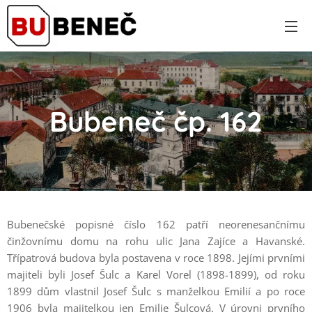
Bubeneč čp. 162
Bubenečské popisné číslo 162 patří neorenesančnímu
činžovnímu domu na rohu ulic Jana Zajíce a Havanské.
Třípatrová budova byla postavena v roce 1898. Jejími prvními
majiteli byli Josef Šulc a Karel Vorel (1898-1899), od roku
1899 dům vlastnil Josef Šulc s manželkou Emilií a po roce
1906 byla majitelkou jen Emilie Šulcová. V úrovni prvního