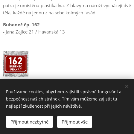
patra je umístěna plastika lva. Z hlavy na nároží vycházejí dvě
těla, každé na jednu z na sebe kolmých fasád.
Bubeneč čp. 162
- Jana Zajíce 21 / Havanská 13
Používáme cookies, abychom zajistili správné fungování a
bezpečnost našich stránek. Tím vám můžeme zajistit tu
nejlepší zkušenost při jejich návštěvě.
Bubeneč - historie a současnost pražské čtvrti
Přijmout nezbytné
Přijmout vše
2004 - 2026 •
www.bubenec.eu
Cookies